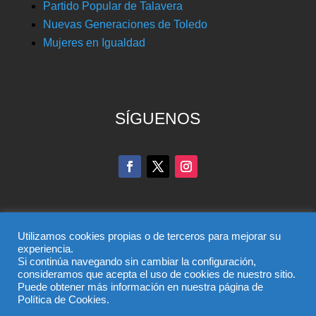
Partido Popular de Talavera
Nuevas Generaciones de Toledo
Mujeres en Igualdad
SÍGUENOS
Utilizamos cookies propias o de terceros para mejorar su
experiencia.
Si continúa navegando sin cambiar la configuración,
© Partido Popular de Toledo – C/ Colombia, 6, 45004,
consideramos que acepta el uso de cookies de nuestro sitio.
Puede obtener más información en nuestra página de
Toledo, Teléfono 925 285 528
Política de Cookies.
El uso de este sitio implica la aceptación del
aviso legal
,