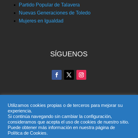
Partido Popular de Talavera
Nuevas Generaciones de Toledo
Mujeres en Igualdad
SÍGUENOS
Utilizamos cookies propias o de terceros para mejorar su
experiencia.
Si continúa navegando sin cambiar la configuración,
© Partido Popular de Toledo – C/ Colombia, 6, 45004,
consideramos que acepta el uso de cookies de nuestro sitio.
Puede obtener más información en nuestra página de
Toledo, Teléfono 925 285 528
Política de Cookies.
El uso de este sitio implica la aceptación del
aviso legal
,