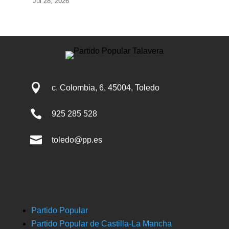
Jul 28, 2026

c. Colombia, 6, 45004, Toledo

925 285 528

toledo@pp.es
Partido Popular
Partido Popular de Castilla-La Mancha