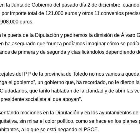
 en la Junta de Gobierno del pasado día 2 de diciembre, cuand
al por importe total de 121.000 euros y otros 11 convenios prec
de 908.000 euros.
a puerta de la Diputación y pediremos la dimisión de Álvaro G
n ha asegurado que “nunca podíamos imaginar cómo se podía tr
nos de primera y de segunda y clasificándolos dependiendo de
cejales del PP de la provincia de Toledo no nos vamos a queda
nga el gobierno”, un gobierno que, ha recordado, no le dieron las
udadanos, que tanto hablaban de la claridad y de abrir las ven
presidente socialista al que apoyan”.
sentando mociones en la Diputación y en los ayuntamientos de l
tativa, sin mirar el color político, como se hace en los planes p
abitantes, a lo que se está negando el PSOE.