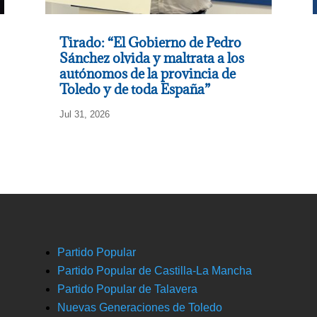
Tirado: “El Gobierno de Pedro
Sánchez olvida y maltrata a los
autónomos de la provincia de
Toledo y de toda España”
Jul 31, 2026
Partido Popular
Partido Popular de Castilla-La Mancha
Partido Popular de Talavera
Nuevas Generaciones de Toledo