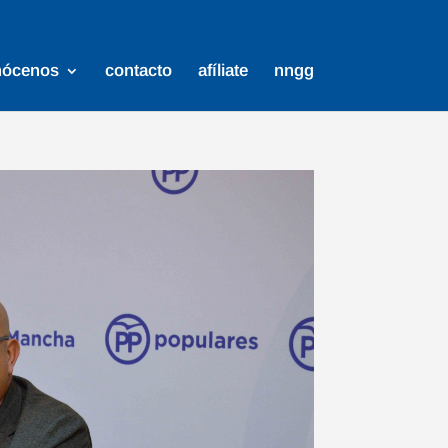
nócenos
contacto
afíliate
nngg