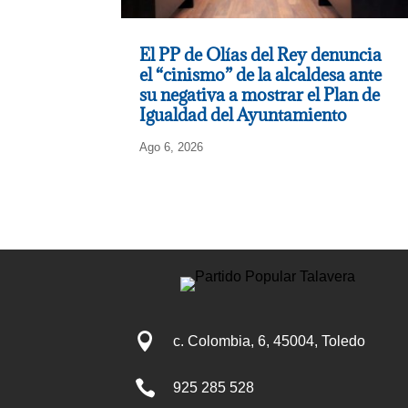
El PP de Olías del Rey denuncia
el “cinismo” de la alcaldesa ante
su negativa a mostrar el Plan de
Igualdad del Ayuntamiento
Ago 6, 2026

c. Colombia, 6, 45004, Toledo

925 285 528