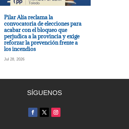
Pilar Alía reclama la
convocatoria de elecciones para
acabar con el bloqueo que
perjudica a la provincia y exige
reforzar la prevención frente a
los incendios
Jul 28, 2026
SÍGUENOS