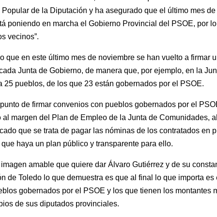
Popular de la Diputación y ha asegurado que el último mes de
está poniendo en marcha el Gobierno Provincial del PSOE, por lo
os vecinos”.
o que en este último mes de noviembre se han vuelto a firmar u
da Junta de Gobierno, de manera que, por ejemplo, en la Jun
a 25 pueblos, de los que 23 están gobernados por el PSOE.
al punto de firmar convenios con pueblos gobernados por el P
 al margen del Plan de Empleo de la Junta de Comunidades, al 
icado que se trata de pagar las nóminas de los contratados en
que haya un plan público y transparente para ello.
la imagen amable que quiere dar Álvaro Gutiérrez y de su consta
ión de Toledo lo que demuestra es que al final lo que importa es 
ueblos gobernados por el PSOE y los que tienen los montantes 
pios de sus diputados provinciales.