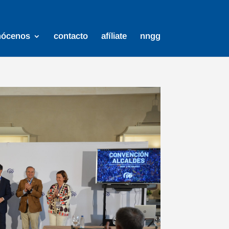
nócenos
contacto
afíliate
nngg