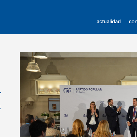
actualidad
co
r
á