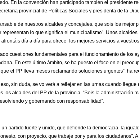
edo. En la convención han participado también el presidente re
ecretaria provincial de Políticas Sociales y presidenta de la Di
cansable de nuestros alcaldes y concejales, que sois los mejor
 representan lo que significa el municipalismo”. Unos alcaldes
e afrontáis día a día para ofrecer los mejores servicios a vuestro
dado cuestiones fundamentales para el funcionamiento de los a
adana. En este último ámbito, se ha puesto el foco en el preo
a que el PP lleva meses reclamando soluciones urgentes”, ha re
 eso, sin duda, se volverá a reflejar en las urnas cuando llegu
os los alcaldes del PP de la provincia. “Sois la administración 
resolviendo y gobernando con responsabilidad”.
 un partido fuerte y unido, que defiende la democracia, la igua
nesto, con proyecto, que trabaje por y para los ciudadanos”. A