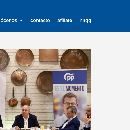
nócenos
contacto
afíliate
nngg