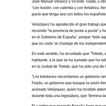
José Manuel Velasco y Vicente Tirado, y ot
“con ilusión, con valentía y con fortaleza, 
pacto que tenga sea con todos los españole
Velázquez ha agradecido el gran trabajo que
recorrido “la provincia de punta a punta” y 
en el Gobierno de España”, porque “todo aq
que no ceda “al chantaje de los independent
En este sentido, ha recordado que “Toledo, 
habitante, a lo que se ha sumado que ha si
en la ciudad de Toledo, que ha sido una de l
“Los toledanos necesitamos un gobierno seri
Feijóo, un gobierno que busque la unión frent
aclarado Velázquez, quien ha incidido adem
durante toda una legislatura, que “termina 
El cambio que necesita España tiene que ve