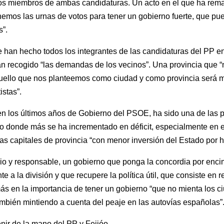
ros miembros de ambas candidaturas. Un acto en el que ha rem
llenemos las urnas de votos para tener un gobierno fuerte, que p
s”.
 han hecho todos los integrantes de las candidaturas del PP en
han recogido “las demandas de los vecinos”. Una provincia que “
uello que nos planteemos como ciudad y como provincia será m
istas”.
en los últimos años de Gobierno del PSOE, ha sido una de las 
do donde más se ha incrementado en déficit, especialmente en 
as capitales de provincia “con menor inversión del Estado por h
o y responsable, un gobierno que ponga la concordia por encim
e a la división y que recupere la política útil, que consiste en
ás en la importancia de tener un gobierno “que no mienta los
también mintiendo a cuenta del peaje en las autovías españolas”
nir de la mano del PP y Feijóo