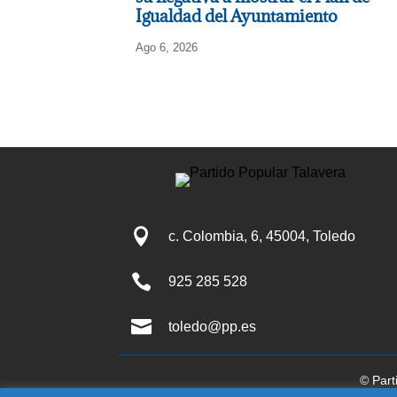
Igualdad del Ayuntamiento
Ago 6, 2026

c. Colombia, 6, 45004, Toledo

925 285 528

toledo@pp.es
© Part