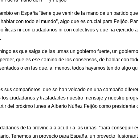
ambio en España “tiene que venir de la mano de un partido que 
hablar con todo el mundo”, algo que es crucial para Feijóo. Pa
olíticas ni con ciudadanos ni con colectivos y que ha ejercido 
.
mingo es que salga de las urnas un gobierno fuerte, un gobiern
erder, que es ese camino de los consensos, de hablar con tod
esentados o en las que, al menos, todos hayamos tenido algo q
dos sus compañeros, que se han volcado en una campaña difere
s los ciudadanos y trasladarles nuestro mensaje y nuestro progr
partir del próximo lunes a Alberto Núñez Feijóo como president
iudadanos de la provincia a acudir a las urnas, “para consegui
tario. Tenemos un proyecto para España, un proyecto ilusionant