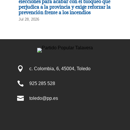
elecciones para acabar con el bloqueo que
perjudica a la provincia y exige reforzar la
prevención frente a los incendios
Jul 28, 2026

c. Colombia, 6, 45004, Toledo

925 285 528

toledo@pp.es