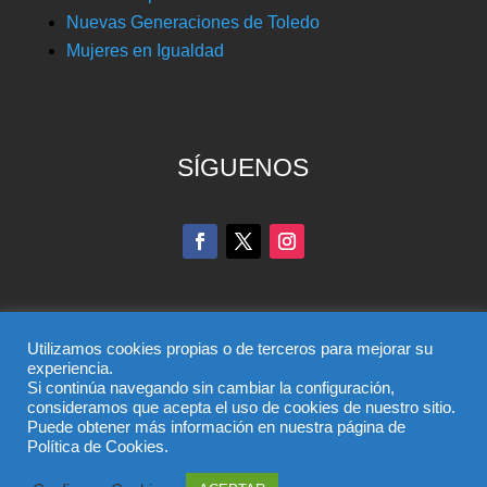
Nuevas Generaciones de Toledo
Mujeres en Igualdad
SÍGUENOS
Utilizamos cookies propias o de terceros para mejorar su
experiencia.
Si continúa navegando sin cambiar la configuración,
© Partido Popular de Toledo – C/ Colombia, 6, 45004,
consideramos que acepta el uso de cookies de nuestro sitio.
Puede obtener más información en nuestra página de
Toledo, Teléfono 925 285 528
Política de Cookies.
El uso de este sitio implica la aceptación del
aviso legal
,
la
política de privacidad
y la
política de cookies
del