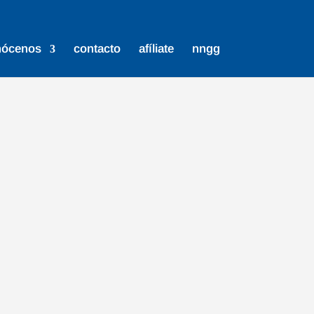
nócenos
contacto
afíliate
nngg