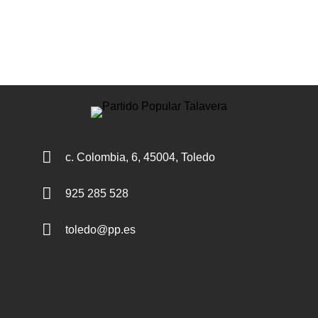

c. Colombia, 6, 45004, Toledo

925 285 528

toledo@pp.es