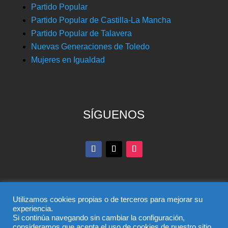
Partido Popular
Partido Popular de Castilla-La Mancha
Partido Popular de Talavera
Nuevas Generaciones de Toledo
Mujeres en Igualdad
SÍGUENOS
Utilizamos cookies propias o de terceros para mejorar su
experiencia.
Si continúa navegando sin cambiar la configuración,
© Partido Popular de Toledo – C/ Colombia, 6, 45004,
consideramos que acepta el uso de cookies de nuestro sitio.