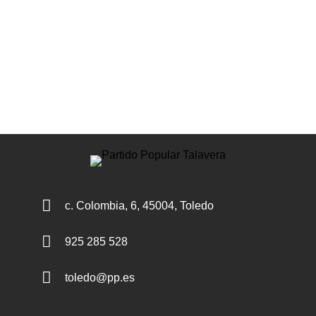

c. Colombia, 6, 45004, Toledo

925 285 528

toledo@pp.es