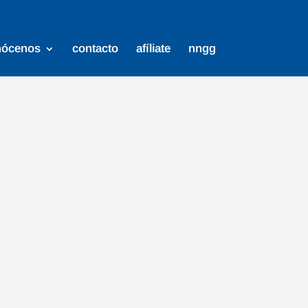
nócenos
contacto
afíliate
nngg