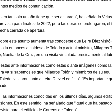
rentes medios de comunicación.
s en tan solo un año tiene que ser aclarada”, ha señalado Vela
vista para finales de 2022, pero las obras se prolongaron, el t
fecha cerrada de apertura.
obre este asunto aumenta tras conocerse que Leire Díez visitó e
o a la entonces alcaldesa de Toledo y actual ministra, Milagros T
 Noelia de la Cruz, en una visita vinculada precisamente al fu
estas ante informaciones como estas o ante imágenes como la
ora ya sí sabemos es que Milagros Tolón y miembros de su equi
ledo, visitaron junto a Leire Díez el edificio”. “Es importante 
mado.
as informaciones conocidas en los últimos días, algunos edific
iones. En este sentido, ha señalado que “igual que ha pasado c
visto para el edificio de Correos de Toledo”.