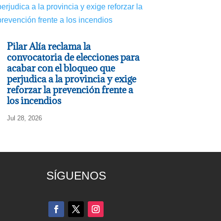
Pilar Alía reclama la
convocatoria de elecciones para
acabar con el bloqueo que
perjudica a la provincia y exige
reforzar la prevención frente a
los incendios
Jul 28, 2026
SÍGUENOS