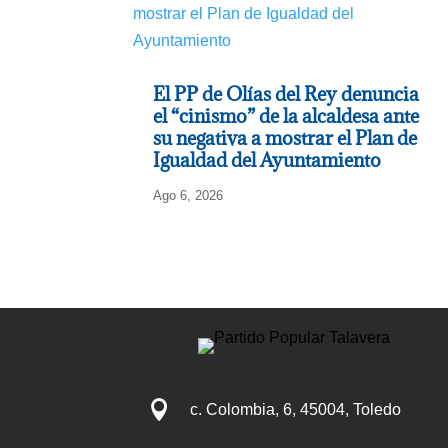
El PP de Olías del Rey denuncia
el “cinismo” de la alcaldesa ante
su negativa a mostrar el Plan de
Igualdad del Ayuntamiento
Ago 6, 2026

c. Colombia, 6, 45004, Toledo