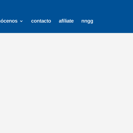
nócenos
contacto
afíliate
nngg