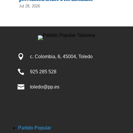
Jul 28, 2026

c. Colombia, 6, 45004, Toledo

925 285 528

toledo@pp.es
Partido Popular