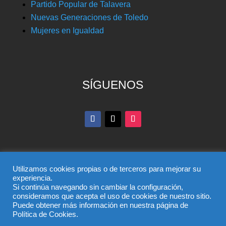
Partido Popular de Talavera
Nuevas Generaciones de Toledo
Mujeres en Igualdad
SÍGUENOS
Utilizamos cookies propias o de terceros para mejorar su
experiencia.
Si continúa navegando sin cambiar la configuración,
© Partido Popular de Toledo – C/ Colombia, 6, 45004,
consideramos que acepta el uso de cookies de nuestro sitio.
Puede obtener más información en nuestra página de
Toledo, Teléfono 925 285 528
Política de Cookies.
El uso de este sitio implica la aceptación del
aviso legal
,