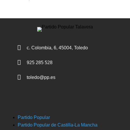

c. Colombia, 6, 45004, Toledo

925 285 528

toledo@pp.es
Partido Popular
Partido Popular de Castilla-La Mancha