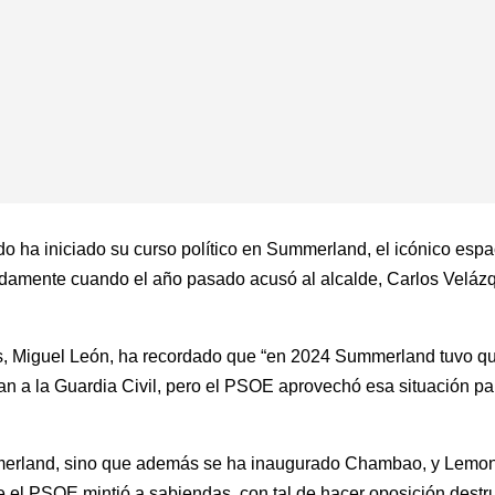
ha iniciado su curso político en Summerland, el icónico espaci
damente cuando el año pasado acusó al alcalde, Carlos Velázq
, Miguel León, ha recordado que “en 2024 Summerland tuvo que
an a la Guardia Civil, pero el PSOE aprovechó esa situación pa
merland, sino que además se ha inaugurado Chambao, y Lemon
 el PSOE mintió a sabiendas, con tal de hacer oposición destr