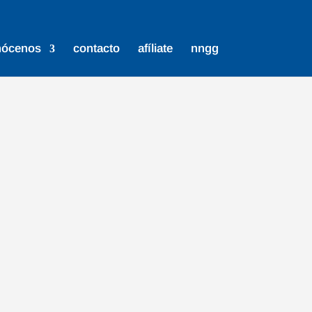
nócenos
contacto
afíliate
nngg