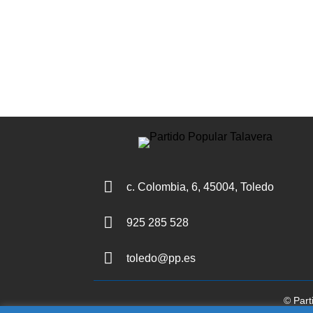

c. Colombia, 6, 45004, Toledo

925 285 528

toledo@pp.es
© Part