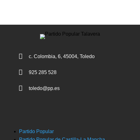

c. Colombia, 6, 45004, Toledo

925 285 528

toledo@pp.es
Partido Popular
Partido Popular de Castilla-La Mancha