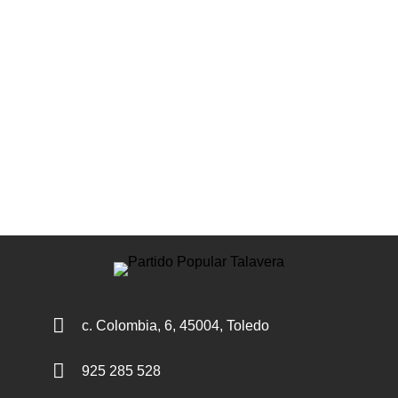

c. Colombia, 6, 45004, Toledo

925 285 528