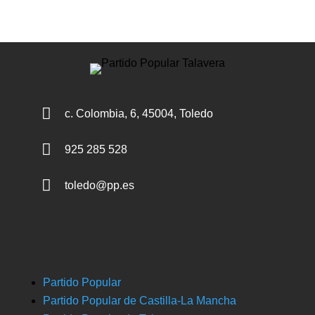

c. Colombia, 6, 45004, Toledo

925 285 528

toledo@pp.es
Partido Popular
Partido Popular de Castilla-La Mancha