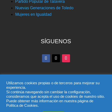
Partido Popular de Talavera
Nuevas Generaciones de Toledo
Mujeres en Igualdad
SÍGUENOS
Utilizamos cookies propias o de terceros para mejorar su
experiencia.
Si continúa navegando sin cambiar la configuración,
© Partido Popular de Toledo – C/ Colombia, 6, 45004,
consideramos que acepta el uso de cookies de nuestro sitio.
Puede obtener más información en nuestra página de
Toledo, Teléfono 925 285 528
Política de Cookies.
El uso de este sitio implica la aceptación del
aviso legal
,