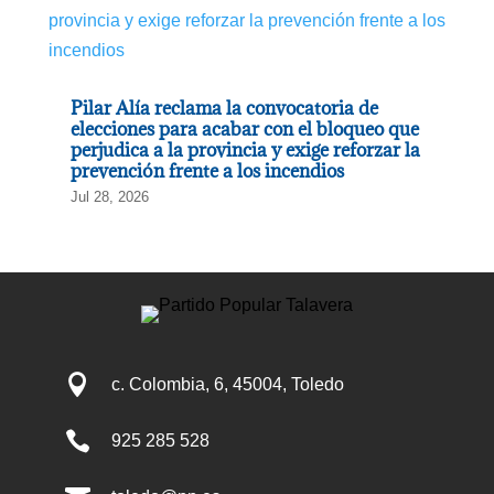
Pilar Alía reclama la convocatoria de
elecciones para acabar con el bloqueo que
perjudica a la provincia y exige reforzar la
prevención frente a los incendios
Jul 28, 2026

c. Colombia, 6, 45004, Toledo

925 285 528