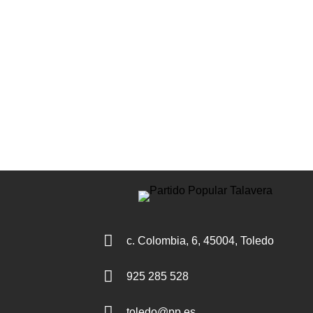

c. Colombia, 6, 45004, Toledo

925 285 528

toledo@pp.es