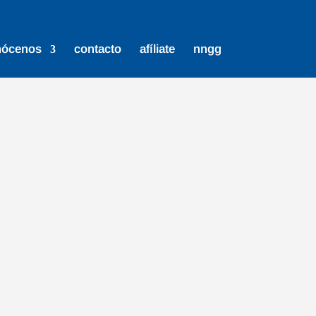
nócenos
contacto
afíliate
nngg