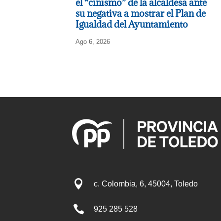
el “cinismo” de la alcaldesa ante
su negativa a mostrar el Plan de
Igualdad del Ayuntamiento
Ago 6, 2026

c. Colombia, 6, 45004, Toledo

925 285 528