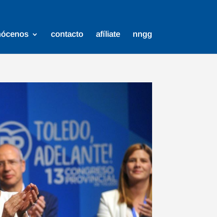
nócenos
contacto
afíliate
nngg