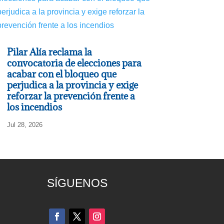
Pilar Alía reclama la
convocatoria de elecciones para
acabar con el bloqueo que
perjudica a la provincia y exige
reforzar la prevención frente a
los incendios
Jul 28, 2026
SÍGUENOS