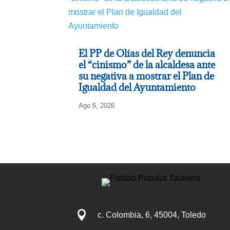
El PP de Olías del Rey denuncia
el “cinismo” de la alcaldesa ante
su negativa a mostrar el Plan de
Igualdad del Ayuntamiento
Ago 6, 2026

c. Colombia, 6, 45004, Toledo