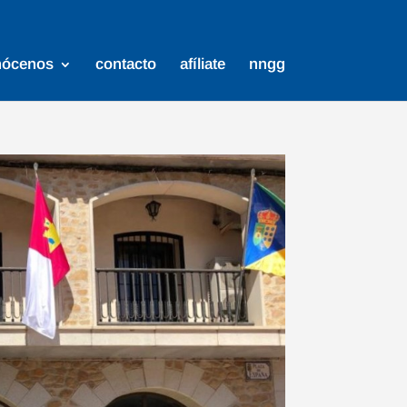
nócenos
contacto
afíliate
nngg