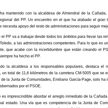
ue ha mantenido con la alcaldesa de Almendral de la Caña
egional del PP. Un encuentro en el que ha alabado el gran t
e necesita apoyo del resto de administraciones para seguir mej
el PP va a trabajar desde todos los ámbitos para llevar las r
e Toledo, a las administraciones competentes. Para lo que es 
able, que acabe con la incertidumbre que están creando el 
siempre ha hecho el PP.
dado la alcaldesa a los responsables populares, destaca el 
 un total de 11,6 kilómetros de la carretera CM-5005 que se 
a de la Junta de Comunidades, Emiliano García-Page, solo ha 
gobernados por el PSOE.
s imprescindible abordar el arreglo inmediato de la Cañada 
l estado. Una vía que es competencia de la Junta de Comu