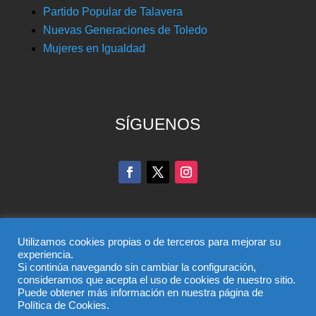
Partido Popular de Talavera
Nuevas Generaciones de Toledo
Mujeres en Igualdad
SÍGUENOS
Utilizamos cookies propias o de terceros para mejorar su
experiencia.
Si continúa navegando sin cambiar la configuración,
© Partido Popular de Toledo – C/ Colombia, 6, 45004,
consideramos que acepta el uso de cookies de nuestro sitio.
Puede obtener más información en nuestra página de
Toledo, Teléfono 925 285 528
Política de Cookies.
El uso de este sitio implica la aceptación del
aviso legal
,