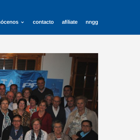
nócenos
contacto
afíliate
nngg