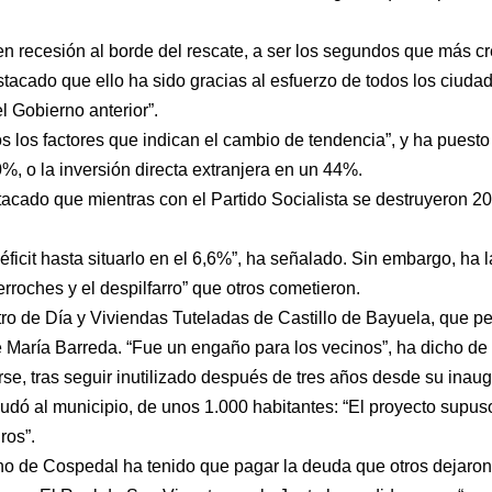
n recesión al borde del rescate, a ser los segundos que más c
stacado que ello ha sido gracias al esfuerzo de todos los ciuda
l Gobierno anterior”.
s los factores que indican el cambio de tendencia”, y ha puesto
, o la inversión directa extranjera en un 44%.
acado que mientras con el Partido Socialista se destruyeron 2
éficit hasta situarlo en el 6,6%”, ha señalado. Sin embargo, h
erroches y el despilfarro” que otros cometieron.
tro de Día y Viviendas Tuteladas de Castillo de Bayuela, que 
María Barreda. “Fue un engaño para los vecinos”, ha dicho de 
se, tras seguir inutilizado después de tres años desde su inau
ó al municipio, de unos 1.000 habitantes: “El proyecto supuso
ros”.
rno de Cospedal ha tenido que pagar la deuda que otros dejaro