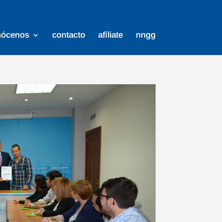
nócenos
contacto
afíliate
nngg