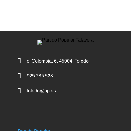

c. Colombia, 6, 45004, Toledo

925 285 528

toledo@pp.es