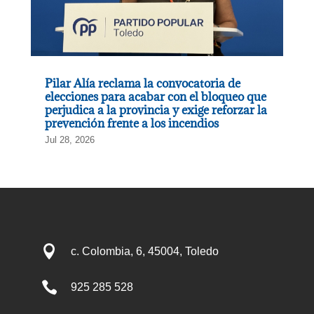
Pilar Alía reclama la convocatoria de
elecciones para acabar con el bloqueo que
perjudica a la provincia y exige reforzar la
prevención frente a los incendios
Jul 28, 2026

c. Colombia, 6, 45004, Toledo

925 285 528