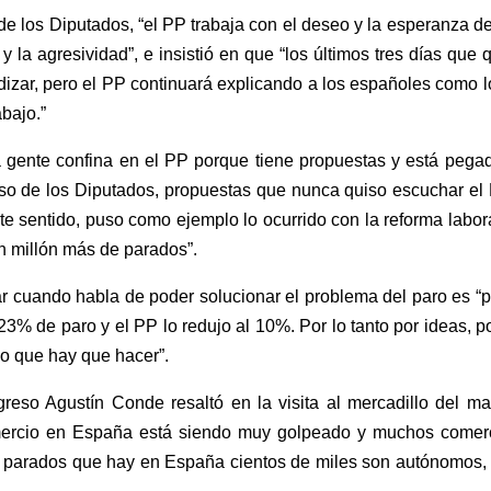
 los Diputados, “el PP trabaja con el deseo y la esperanza de
 la agresividad”, e insistió en que “los últimos tres días que
izar, pero el PP continuará explicando a los españoles como lo
abajo.”
 gente confina en el PP porque tiene propuestas y está pegad
o de los Diputados, propuestas que nunca quiso escuchar el
te sentido, puso como ejemplo lo ocurrido con la reforma labo
 un millón más de parados”.
ar cuando habla de poder solucionar el problema del paro es “p
% de paro y el PP lo redujo al 10%. Por lo tanto por ideas, po
o que hay que hacer”.
greso Agustín Conde resaltó en la visita al mercadillo del ma
ercio en España está siendo muy golpeado y muchos comerci
de parados que hay en España cientos de miles son autónomos,