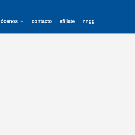
nócenos
contacto
afíliate
nngg