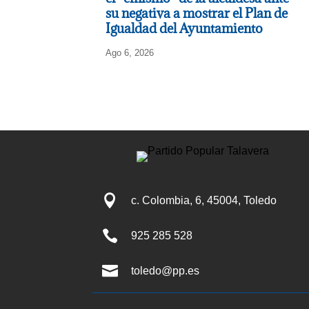
su negativa a mostrar el Plan de
Igualdad del Ayuntamiento
Ago 6, 2026

c. Colombia, 6, 45004, Toledo

925 285 528

toledo@pp.es