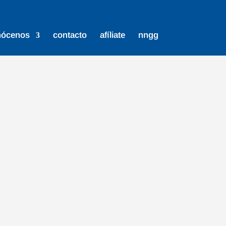
nócenos
contacto
afíliate
nngg