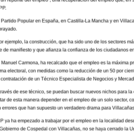
PP.
l Partido Popular en España, en Castilla-La Mancha y en Villaca
brayado.
r ejemplo, la construcción, que ha sido uno de los sectores más
e de manifiesto y que afianza la confianza de los ciudadanos e
osé Manuel Carmona, ha recalcado que el empleo es la máxima pri
a electoral, con medidas como la reducción de un 50 por ciento
la contratación de un Técnico Especialista de Negocios y Mercad
 través de ese técnico, se puedan buscar nuevos nichos para la
evitar de esta manera depender en el empleo de un solo sector, 
 en errores que han supuesto un verdadero drama para Villacañas
P ya ha empezado a trabajar por el empleo en la localidad desd
Gobierno de Cospedal con Villacañas, no se haya cerrado la U