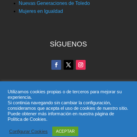
Nuevas Generaciones de Toledo
Mujeres en Igualdad
SÍGUENOS
Utilizamos cookies propias o de terceros para mejorar su
experiencia.
Si continúa navegando sin cambiar la configuración,
consideramos que acepta el uso de cookies de nuestro sitio.
© Partido Popular de Toledo – C/ Colombia, 6, 45004,
Puede obtener más información en nuestra página de
Toledo, Teléfono 925 285 528
Política de Cookies.
El uso de este sitio implica la aceptación del
aviso legal
,
Configurar Cookies
ACEPTAR
la
política de privacidad
y la
política de cookies
del