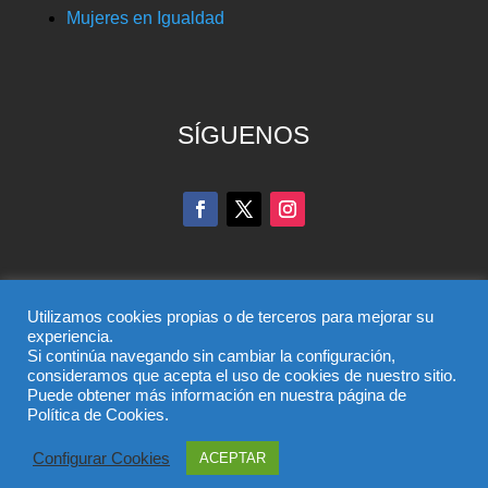
Mujeres en Igualdad
SÍGUENOS
Utilizamos cookies propias o de terceros para mejorar su
experiencia.
Si continúa navegando sin cambiar la configuración,
© Partido Popular de Toledo – C/ Colombia, 6, 45004,
consideramos que acepta el uso de cookies de nuestro sitio.
Puede obtener más información en nuestra página de
Toledo, Teléfono 925 285 528
Política de Cookies.
El uso de este sitio implica la aceptación del
aviso legal
,
la
política de privacidad
y la
política de cookies
del
Configurar Cookies
ACEPTAR
Partido Popular