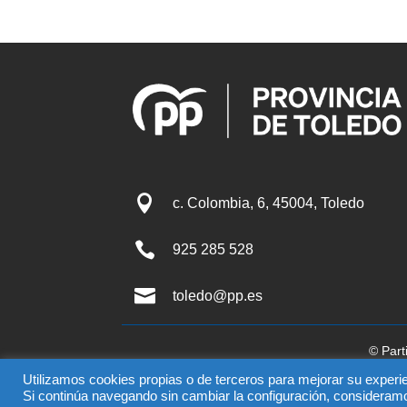

c. Colombia, 6, 45004, Toledo

925 285 528

toledo@pp.es
© Part
El uso de este sitio impli
Utilizamos cookies propias o de terceros para mejorar su experie
Si continúa navegando sin cambiar la configuración, consideram