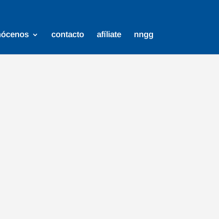
nócenos
contacto
afíliate
nngg