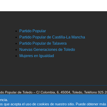
Partido Popular
Partido Popular de Castilla-La Mancha
Partido Popular de Talavera
Nuevas Generaciones de Toledo
Mujeres en Igualdad
ido Popular de Toledo – C/ Colombia, 6, 45004, Toledo, Teléfono 925 
ca la aceptación del
aviso legal
, la
política de privacidad
y la
política de 
ncia.
os que acepta el uso de cookies de nuestro sitio. Puede obtener más