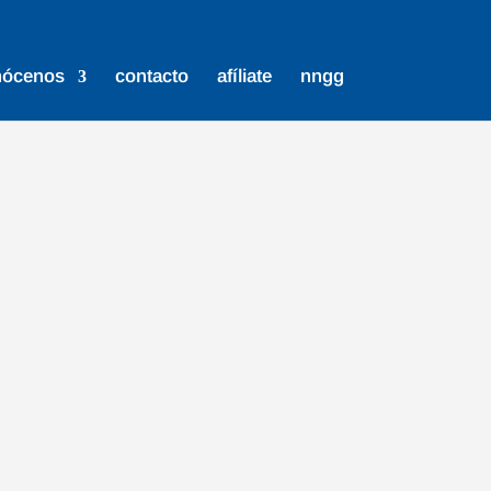
nócenos
contacto
afíliate
nngg