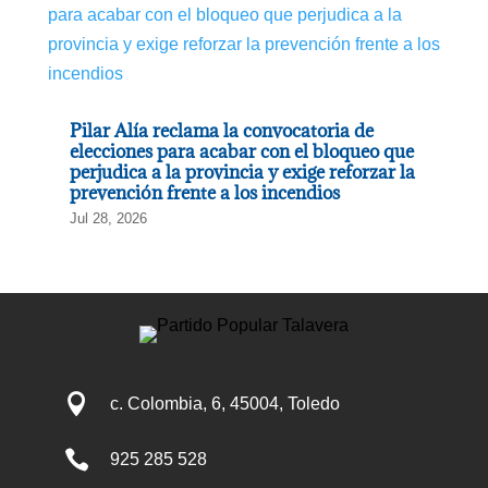
Pilar Alía reclama la convocatoria de
elecciones para acabar con el bloqueo que
perjudica a la provincia y exige reforzar la
prevención frente a los incendios
Jul 28, 2026

c. Colombia, 6, 45004, Toledo

925 285 528