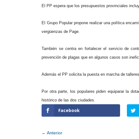
El
PP
espera que los presupuestos provinciales incl
El Grupo Popular propone realizar una política encam
vergüenzas de Page.
También se centra en fortalecer el servicio de con
prevención de plagas que en algunos casos son inefi
Además el
PP
solicita la puesta en marcha de talle
Por otra parte, los populares piden equiparar la do
histórico de las dos ciudades.
Facebook
←
Anterior