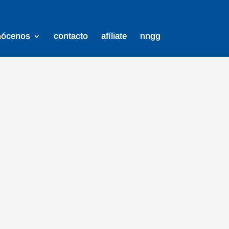
nócenos
contacto
afíliate
nngg