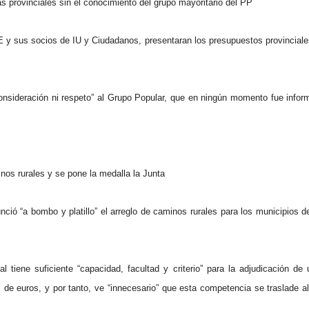
s provinciales sin el conocimiento del grupo mayoritario del
PP
 sus socios de IU y Ciudadanos, presentaran los presupuestos provinciales 
“consideración ni respeto” al Grupo Popular, que en ningún momento fue inf
inos rurales y se pone la medalla la Junta
ció “a bombo y platillo” el arreglo de caminos rurales para los municipios de
al tiene suficiente “capacidad, facultad y criterio” para la adjudicación de
s de euros, y por tanto, ve “innecesario” que esta competencia se traslade 