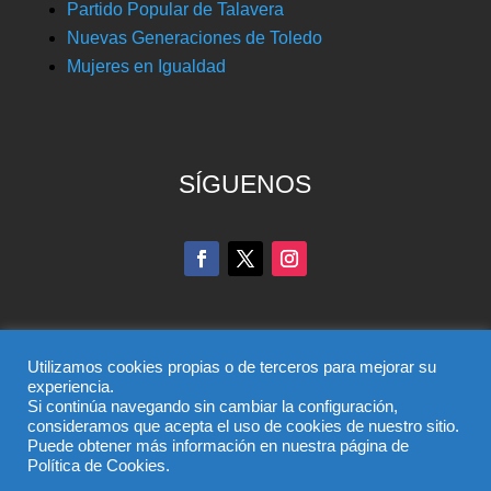
Partido Popular de Talavera
Nuevas Generaciones de Toledo
Mujeres en Igualdad
SÍGUENOS
Utilizamos cookies propias o de terceros para mejorar su
experiencia.
Si continúa navegando sin cambiar la configuración,
© Partido Popular de Toledo – C/ Colombia, 6, 45004,
consideramos que acepta el uso de cookies de nuestro sitio.
Puede obtener más información en nuestra página de
Toledo, Teléfono 925 285 528
Política de Cookies.
El uso de este sitio implica la aceptación del
aviso legal
,