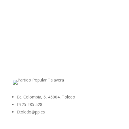

c. Colombia, 6, 45004, Toledo

925 285 528

toledo@pp.es