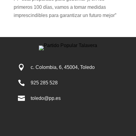
primeros 100 días, vamos a tomar medidas
imprescindibles para garantizar un futuro mejor”

c. Colombia, 6, 45004, Toledo

925 285 528

toledo@pp.es