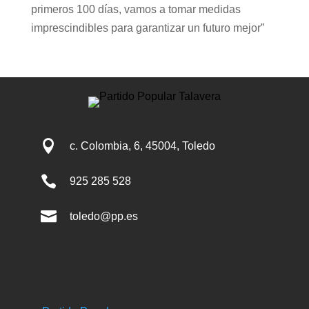
primeros 100 días, vamos a tomar medidas
imprescindibles para garantizar un futuro mejor”

c. Colombia, 6, 45004, Toledo

925 285 528

toledo@pp.es