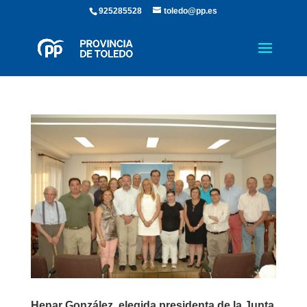
925285528
toledo@pp.es
Henar González, elegida presidenta de la Junta