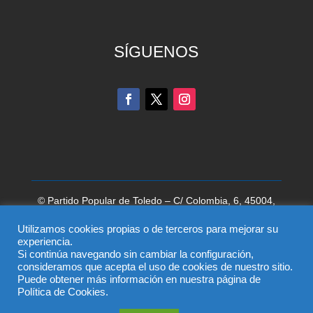
SÍGUENOS
© Partido Popular de Toledo – C/ Colombia, 6, 45004,
Toledo, Teléfono 925 285 528
Utilizamos cookies propias o de terceros para mejorar su
El uso de este sitio implica la aceptación del
aviso legal
,
experiencia.
Si continúa navegando sin cambiar la configuración,
la
política de privacidad
y la
política de cookies
del
consideramos que acepta el uso de cookies de nuestro sitio.
Partido Popular
Puede obtener más información en nuestra página de
Política de Cookies.