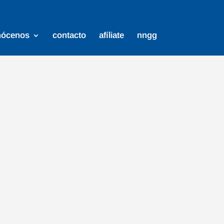
nócenos
contacto
afíliate
nngg