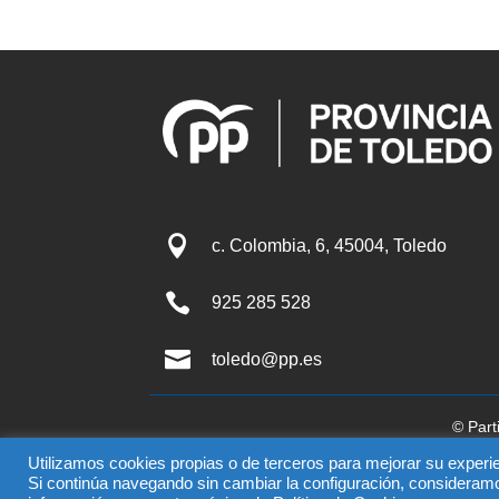

c. Colombia, 6, 45004, Toledo

925 285 528

toledo@pp.es
© Part
El uso de este sitio impli
Utilizamos cookies propias o de terceros para mejorar su experie
Si continúa navegando sin cambiar la configuración, consideram