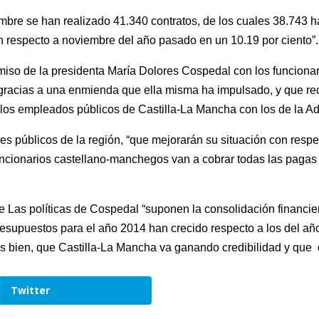
re se han realizado 41.340 contratos, de los cuales 38.743 han
 respecto a noviembre del año pasado en un 10.19 por ciento”.
omiso de la presidenta María Dolores Cospedal con los funcionario
racias a una enmienda que ella misma ha impulsado, y que rec
 los empleados públicos de Castilla-La Mancha con los de la A
res públicos de la región, “que mejorarán su situación con res
ncionarios castellano-manchegos van a cobrar todas las pagas e
Las políticas de Cospedal “suponen la consolidación financiera
esupuestos para el año 2014 han crecido respecto a los del año 
as bien, que Castilla-La Mancha va ganando credibilidad y que 
Twitter