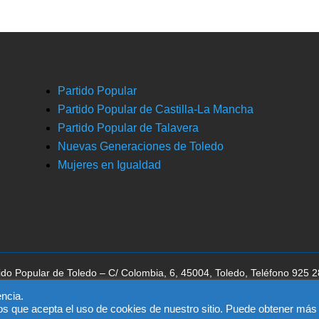
Partido Popular
Partido Popular de Castilla-La Mancha
Partido Popular de Talavera
Nuevas Generaciones de Toledo
Mujeres en Igualdad
ido Popular de Toledo – C/ Colombia, 6, 45004, Toledo, Teléfono 925 
ca la aceptación del
aviso legal
, la
política de privacidad
y la
política de 
ncia.
os que acepta el uso de cookies de nuestro sitio. Puede obtener más