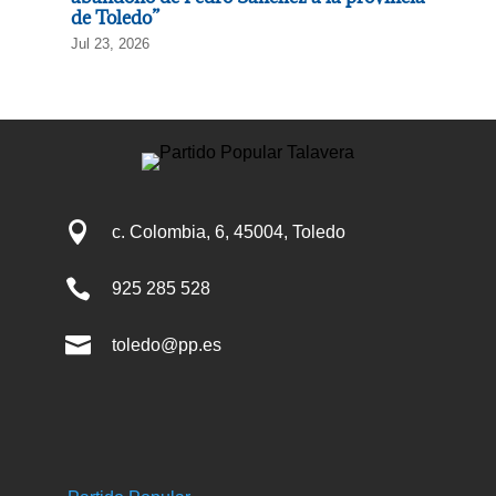
de Toledo”
Jul 23, 2026

c. Colombia, 6, 45004, Toledo

925 285 528

toledo@pp.es