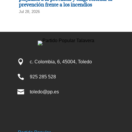
prevención frente a los incendios
Jul 28, 2026

c. Colombia, 6, 45004, Toledo

925 285 528

toledo@pp.es