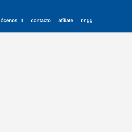
nócenos
contacto
afíliate
nngg