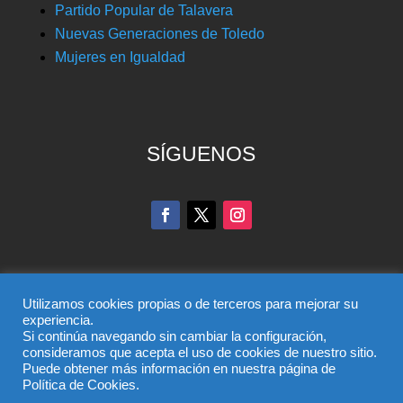
Partido Popular de Talavera
Nuevas Generaciones de Toledo
Mujeres en Igualdad
SÍGUENOS
Utilizamos cookies propias o de terceros para mejorar su
experiencia.
Si continúa navegando sin cambiar la configuración,
© Partido Popular de Toledo – C/ Colombia, 6, 45004,
consideramos que acepta el uso de cookies de nuestro sitio.
Puede obtener más información en nuestra página de
Toledo, Teléfono 925 285 528
Política de Cookies.
El uso de este sitio implica la aceptación del
aviso legal
,