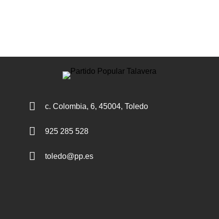

c. Colombia, 6, 45004, Toledo

925 285 528

toledo@pp.es