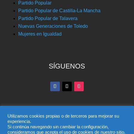
Partido Popular
Partido Popular de Castilla-La Mancha
Partido Popular de Talavera
Nuevas Generaciones de Toledo
Mujeres en Igualdad
SÍGUENOS
Utilizamos cookies propias o de terceros para mejorar su
experiencia.
Si continúa navegando sin cambiar la configuración,
© Partido Popular de Toledo – C/ Colombia, 6, 45004,
consideramos que acepta el uso de cookies de nuestro sitio.