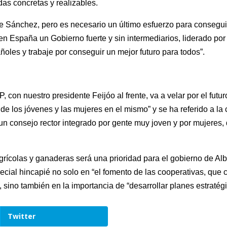
das concretas y realizables.
e Sánchez, pero es necesario un último esfuerzo para conseguir
 en España un Gobierno fuerte y sin intermediarios, liderado po
oles y trabaje por conseguir un mejor futuro para todos”.
 con nuestro presidente Feijóo al frente, va a velar por el futuro
de los jóvenes y las mujeres en el mismo” y se ha referido a l
un consejo rector integrado por gente muy joven y por mujeres,
agrícolas y ganaderas será una prioridad para el gobierno de Al
pecial hincapié no solo en “el fomento de las cooperativas, que 
, sino también en la importancia de “desarrollar planes estratég
Twitter