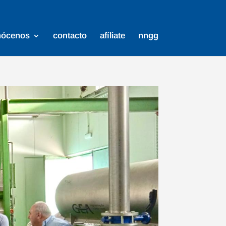
nócenos
contacto
afíliate
nngg