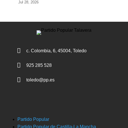
Jul 28, 2026

c. Colombia, 6, 45004, Toledo

925 285 528

toledo@pp.es
Partido Popular
Partido Popular de Castilla-La Mancha