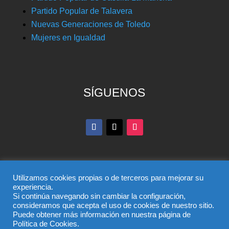
Partido Popular de Talavera
Nuevas Generaciones de Toledo
Mujeres en Igualdad
SÍGUENOS
Utilizamos cookies propias o de terceros para mejorar su
experiencia.
Si continúa navegando sin cambiar la configuración,
© Partido Popular de Toledo – C/ Colombia, 6, 45004,
consideramos que acepta el uso de cookies de nuestro sitio.
Puede obtener más información en nuestra página de
Toledo, Teléfono 925 285 528
Política de Cookies.
El uso de este sitio implica la aceptación del
aviso legal
,