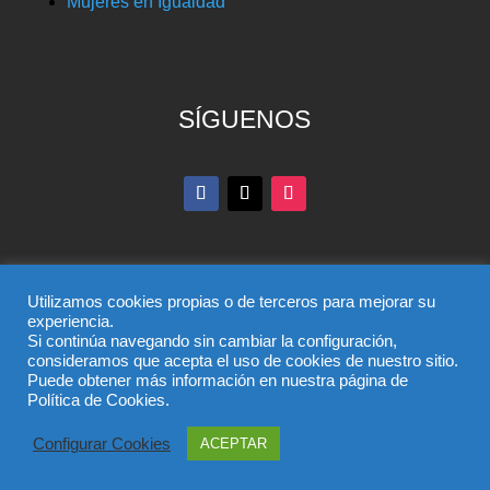
Mujeres en Igualdad
SÍGUENOS
Utilizamos cookies propias o de terceros para mejorar su
experiencia.
Si continúa navegando sin cambiar la configuración,
© Partido Popular de Toledo – C/ Colombia, 6, 45004,
consideramos que acepta el uso de cookies de nuestro sitio.
Puede obtener más información en nuestra página de
Toledo, Teléfono 925 285 528
Política de Cookies.
El uso de este sitio implica la aceptación del
aviso legal
,
la
política de privacidad
y la
política de cookies
del
Configurar Cookies
ACEPTAR
Partido Popular