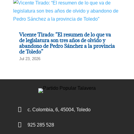
Vicente Tirado: “El resumen de lo que va
de legislatura son tres años de olvido y
abandono de Pedro Sánchez a la provincia
de Toledo”
Jul 23, 2026

c. Colombia, 6, 45004, Toledo

925 285 528